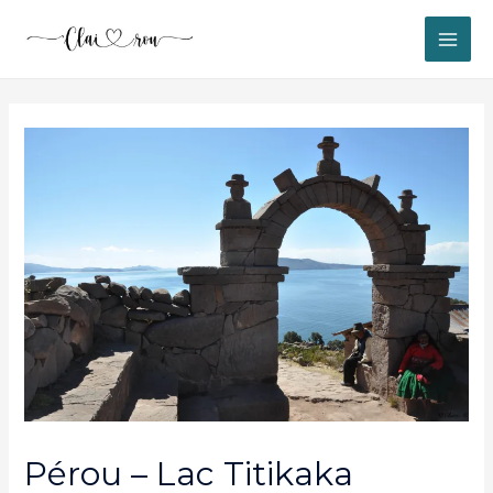
MAI
ME
Pérou – Lac Titikaka