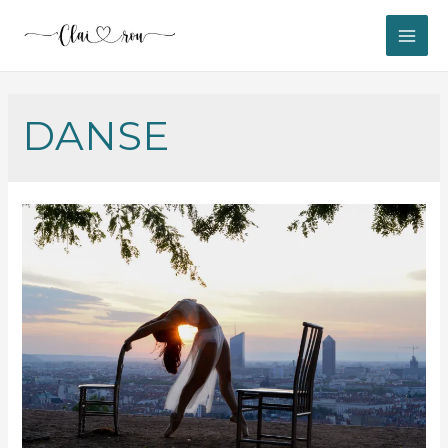
MAI
ME
DANSE