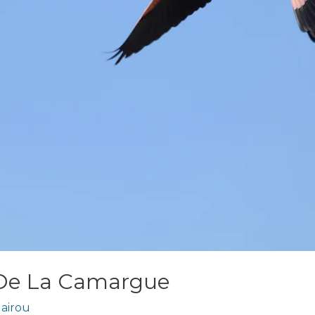
 De La Camargue
lairou